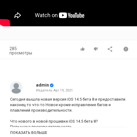
285
просмотры
admin
Издатель
Apr 19, 2021
Сегодня вышла новая версия iOS 14.5 бета 8 и предоставили
наконец-то что-то Новое кроме исправление багов и
плавлений производительности.
Что нового в новой прошивке iOS 14.5 бета 8?
Повышена производительность
Повышена автономность
ПОКАЗАТЬ БОЛЬШЕ