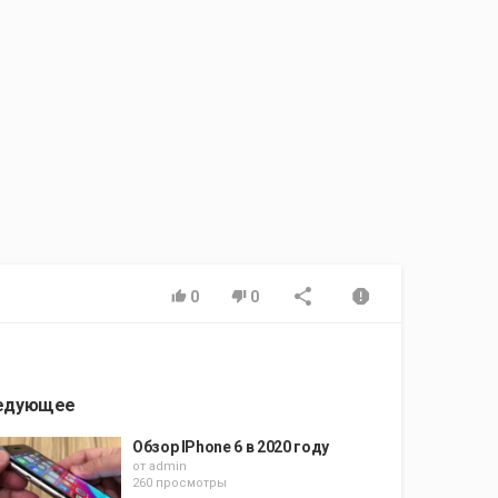
0
0
едующее
Обзор IPhone 6 в 2020 году
от
admin
260 просмотры