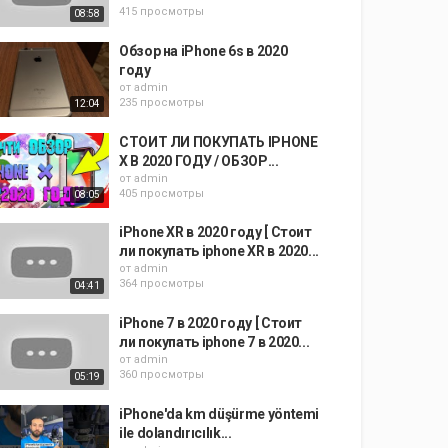
415 просмотры
08:58
Обзор на iPhone 6s в 2020
году
от
admin
235 просмотры
12:04
СТОИТ ЛИ ПОКУПАТЬ IPHONE
X В 2020 ГОДУ / ОБЗОР...
от
admin
405 просмотры
08:05
iPhone XR в 2020 году [ Стоит
ли покупать iphone XR в 2020...
от
admin
364 просмотры
04:41
iPhone 7 в 2020 году [ Стоит
ли покупать iphone 7 в 2020...
от
admin
360 просмотры
05:19
iPhone'da km düşürme yöntemi
ile dolandırıcılık...