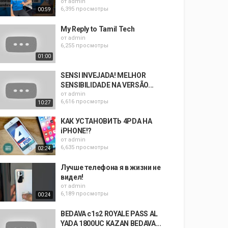
от
admin
6,395 просмотры
00:59
My Reply to Tamil Tech
от
admin
6,255 просмотры
01:00
SENSI INVEJADA! MELHOR
SENSIBILIDADE NA VERSÃO...
от
admin
6,616 просмотры
10:27
КАК УСТАНОВИТЬ 4PDA НА
iPHONE!?
от
admin
6,635 просмотры
02:24
Лучше телефона я в жизни не
видел!
от
admin
6,189 просмотры
00:24
BEDAVA c1s2 ROYALE PASS AL
YADA 1800UC KAZAN BEDAVA...