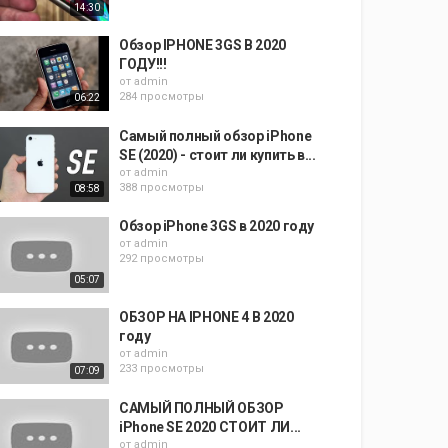
14:30
Обзор IPHONE 3GS В 2020
ГОДУ!!!
от
admin
284 просмотры
06:22
Самый полный обзор iPhone
SE (2020) - стоит ли купить в...
от
admin
388 просмотры
08:58
Обзор iPhone 3GS в 2020 году
от
admin
292 просмотры
05:07
ОБЗОР НА IPHONE 4 В 2020
году
от
admin
233 просмотры
07:09
CАМЫЙ ПОЛНЫЙ ОБЗОР
iPhone SE 2020 СТОИТ ЛИ...
от
admin