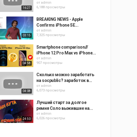
от
admin
6,188 просмотры
16:27
BREAKING NEWS - Apple
Confirms iPhone SE...
от
admin
7,325 просмотры
03:15
Smartphone comparison///
iPhone 12 Pro Max vs iPhone...
от
admin
907 просмотры
04:58
Сколько можно заработать
на socpublic? заработок в...
от
admin
6,073 просмотры
04:08
Лучший старт за долгое
ремня Соло выжившие на...
от
admin
6,026 просмотры
24:50