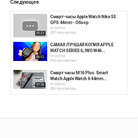
Следующее
Смарт-часы Apple Watch Nike SE
GPS 44mm - Обзор
от
admin
281 просмотры
01:21
САМАЯ ЛУЧШАЯ КОПИЯ APPLE
WATCH SERIES 6, IWO W46...
от
admin
06:52
492 просмотры
Смарт часы M16 Plus. Smart
Watch Apple Watch 6 44mm...
от
admin
07:05
385 просмотры
Смарт часы в стиле Apple watch -
обзор Colmi Land 1.
от
admin
07:44
311 просмотры
ОБЗОР НА ВСЕ МОИ УМНЫЕ
ЧАСЫ!!!Apple Watch 5, Galaxy...