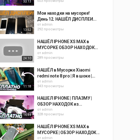
603 просмотры
33:13
Мои находки на мусорке!
День 12. НАШЁЛ ДИСПЛЕИ...
от
admin
292 просмотры
13:52
НАШЁЛ IPHONE XS MAX в
МУСОРКЕ ОБЗОР НАХОДОК...
от
admin
289 просмотры
24:10
НАШЁЛ в Мусорке Xiaomi
redmi note 8 pro | Я в шоке |...
от
admin
343 просмотры
11:18
НАШЕЛ IPHONE | ПЛАЗМУ |
ОБЗОР НАХОДОК из...
от
admin
328 просмотры
16:44
НАШЁЛ IPHONE XS MAX в
МУСОРКЕ | ОБЗОР НАХОДОК...
от
admin