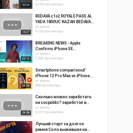
6,192 просмотры
00:24
BEDAVA c1s2 ROYALE PASS AL
YADA 1800UC KAZAN BEDAVA...
от
admin
6,192 просмотры
16:27
BREAKING NEWS - Apple
Confirms iPhone SE...
от
admin
7,326 просмотры
03:15
Smartphone comparison///
iPhone 12 Pro Max vs iPhone...
от
admin
908 просмотры
04:58
Сколько можно заработать
на socpublic? заработок в...
от
admin
6,077 просмотры
04:08
Лучший старт за долгое
ремня Соло выжившие на...