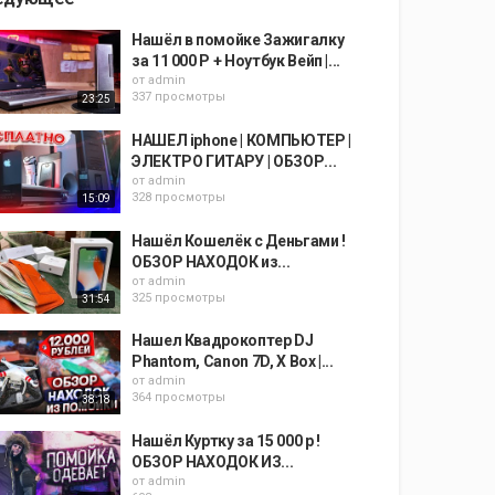
Нашёл в помойке Зажигалку
за 11 000 Р + Ноутбук Вейп |...
от
admin
337 просмотры
23:25
НАШЕЛ iphone | КОМПЬЮТЕР |
ЭЛЕКТРО ГИТАРУ | ОБЗОР...
от
admin
328 просмотры
15:09
Нашёл Кошелёк с Деньгами !
ОБЗОР НАХОДОК из...
от
admin
325 просмотры
31:54
Нашел Квадрокоптер DJ
Phantom, Canon 7D, X Box |...
от
admin
364 просмотры
38:18
Нашёл Куртку за 15 000 р !
ОБЗОР НАХОДОК ИЗ...
от
admin