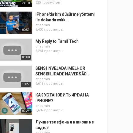
325 просмотры
24:10
iPhone'da km düşürme yöntemi
ile dolandırıcılık...
от
admin
6,400 просмотры
00:59
My Reply to Tamil Tech
от
admin
6,261 просмотры
01:00
SENSI INVEJADA! MELHOR
SENSIBILIDADE NA VERSÃO...
от
admin
6,619 просмотры
10:27
КАК УСТАНОВИТЬ 4PDA НА
iPHONE!?
от
admin
6,637 просмотры
02:24
Лучше телефона я в жизни не
видел!
от
admin