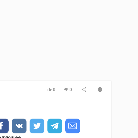
0
0
едующее