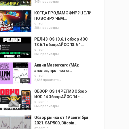
345 просмотры
06:06
КОГДА ПРОДАМ ЭФИР? ЦЕЛИ
ПО ЭФИРУ ЧЕМ...
от
admin
286 просмотры
24:25
РЕЛИЗ iOS 13.6.1 обзор ИОС
13.6.1 обзор АЙОС 13.6.1...
от
admin
651 просмотры
03:16
Акции Mastercard (MA):
анализ, прогнозы...
от
admin
2,538 просмотры
12:36
ОБЗОР iOS 14 РЕЛИЗ Обзор
ИОС 14 Обзор АЙОС 14 -...
от
admin
666 просмотры
03:36
Обзор рынка от 19 сентября
2021. S&P500, Bitcoin...
от
admin