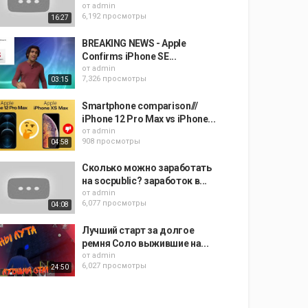
от
admin
6,192 просмотры
16:27
BREAKING NEWS - Apple
Confirms iPhone SE...
от
admin
7,326 просмотры
03:15
Smartphone comparison///
iPhone 12 Pro Max vs iPhone...
от
admin
908 просмотры
04:58
Сколько можно заработать
на socpublic? заработок в...
от
admin
6,077 просмотры
04:08
Лучший старт за долгое
ремня Соло выжившие на...
от
admin
6,027 просмотры
24:50