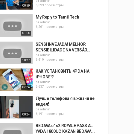
от
admin
6,399 просмотры
00:59
My Reply to Tamil Tech
от
admin
6,261 просмотры
01:00
SENSI INVEJADA! MELHOR
SENSIBILIDADE NA VERSÃO...
от
admin
6,619 просмотры
10:27
КАК УСТАНОВИТЬ 4PDA НА
iPHONE!?
от
admin
6,637 просмотры
02:24
Лучше телефона я в жизни не
видел!
от
admin
6,191 просмотры
00:24
BEDAVA c1s2 ROYALE PASS AL
YADA 1800UC KAZAN BEDAVA...