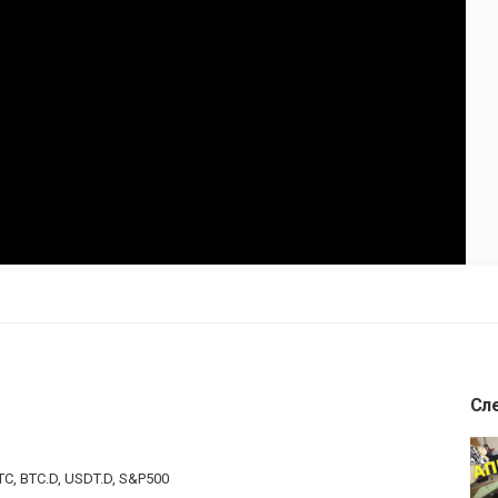
Сл
C, BTC.D, USDT.D, S&P500