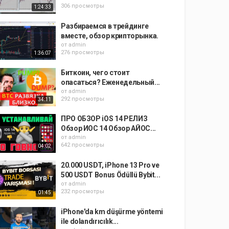
306 просмотры
1:24:33
Разбираемся в трейдинге
вместе, обзор крипторынка.
от
admin
276 просмотры
1:36:07
Биткоин, чего стоит
опасаться? Еженедельный...
от
admin
292 просмотры
34:11
ПРО ОБЗОР iOS 14 РЕЛИЗ
Обзор ИОС 14 Обзор АЙОС...
от
admin
642 просмотры
04:02
20.000 USDT, iPhone 13 Pro ve
500 USDT Bonus Ödüllü Bybit...
от
admin
232 просмотры
01:45
iPhone'da km düşürme yöntemi
ile dolandırıcılık...