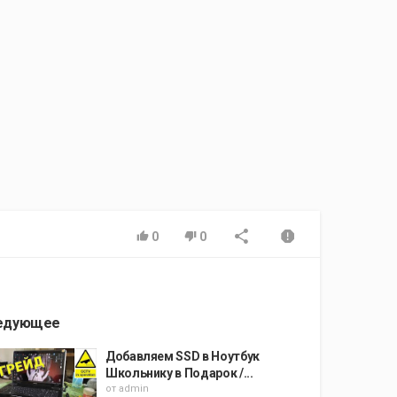
0
0
едующее
Добавляем SSD в Ноутбук
Школьнику в Подарок /...
от
admin