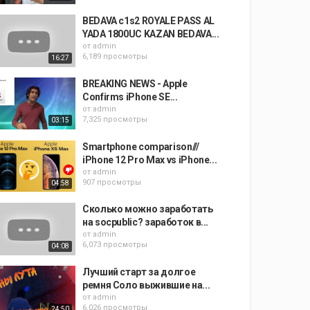
BEDAVA c1s2 ROYALE PASS AL
YADA 1800UC KAZAN BEDAVA...
от
admin
6,189 просмотры
16:27
BREAKING NEWS - Apple
Confirms iPhone SE...
от
admin
7,325 просмотры
03:15
Smartphone comparison///
iPhone 12 Pro Max vs iPhone...
от
admin
907 просмотры
04:58
Сколько можно заработать
на socpublic? заработок в...
от
admin
6,073 просмотры
04:08
Лучший старт за долгое
ремня Соло выжившие на...
от
admin
6,026 просмотры
24:50