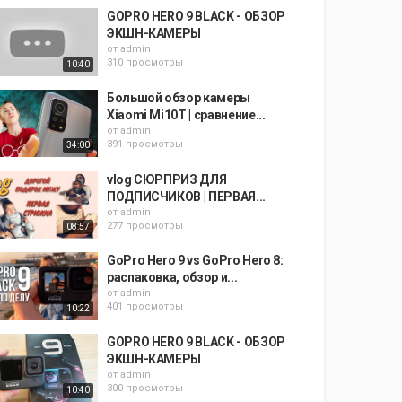
GOPRO HERO 9 BLACK - ОБЗОР
ЭКШН-КАМЕРЫ
от
admin
310 просмотры
10:40
Большой обзор камеры
Xiaomi Mi10T | сравнение...
от
admin
391 просмотры
34:00
vlog СЮРПРИЗ ДЛЯ
ПОДПИСЧИКОВ | ПЕРВАЯ...
от
admin
277 просмотры
08:57
GoPro Hero 9 vs GoPro Hero 8:
распаковка, обзор и...
от
admin
401 просмотры
10:22
GOPRO HERO 9 BLACK - ОБЗОР
ЭКШН-КАМЕРЫ
от
admin
300 просмотры
10:40