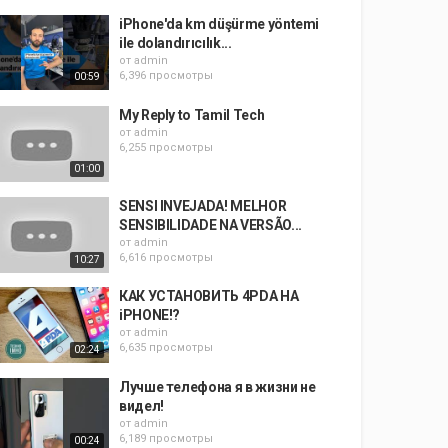
iPhone'da km düşürme yöntemi
ile dolandırıcılık...
от
admin
6,396 просмотры
00:59
My Reply to Tamil Tech
от
admin
6,255 просмотры
01:00
SENSI INVEJADA! MELHOR
SENSIBILIDADE NA VERSÃO...
от
admin
6,616 просмотры
10:27
КАК УСТАНОВИТЬ 4PDA НА
iPHONE!?
от
admin
6,635 просмотры
02:24
Лучше телефона я в жизни не
видел!
от
admin
6,189 просмотры
00:24