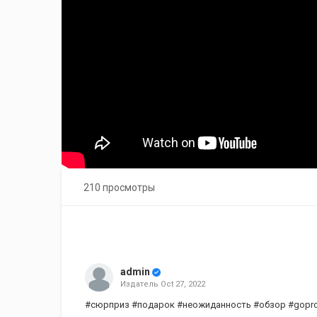
210 просмотры
admin
Издатель
Oct 27, 2022
#сюрприз #подарок #неожиданность #обзор #gopro