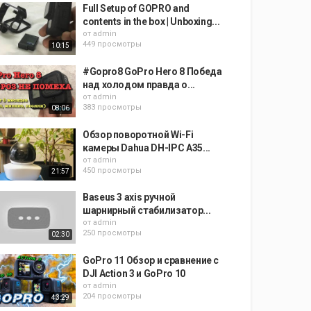
Full Setup of GOPRO and
contents in the box | Unboxing...
от
admin
449 просмотры
10:15
#Gopro8 GoPro Hero 8 Победа
над холодом правда о...
от
admin
383 просмотры
08:06
Обзор поворотной Wi-Fi
камеры Dahua DH-IPC A35...
от
admin
450 просмотры
21:57
Baseus 3 axis ручной
шарнирный стабилизатор...
от
admin
250 просмотры
02:30
GoPro 11 Обзор и сравнение с
DJI Action 3 и GoPro 10
от
admin
204 просмотры
43:29