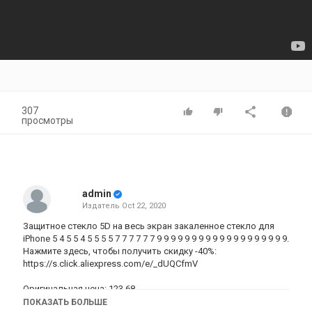
307
просмотры
admin
Издатель
Oct 22, 2020
Защитное стекло 5D на весь экран закаленное стекло для
iPhone 5 4 5 5 4 5 5 5 5 7 7 7 7 7 7 9 9 9 9 9 9 9 9 9 9 9 9 9 9 9 9 9 9 9.
Нажмите здесь, чтобы получить скидку -40%:
https://s.click.aliexpress.com/e/_dUQCfmV
Оригинальная цена: 123.68
Цена продажи: 74.21
ПОКАЗАТЬ БОЛЬШЕ