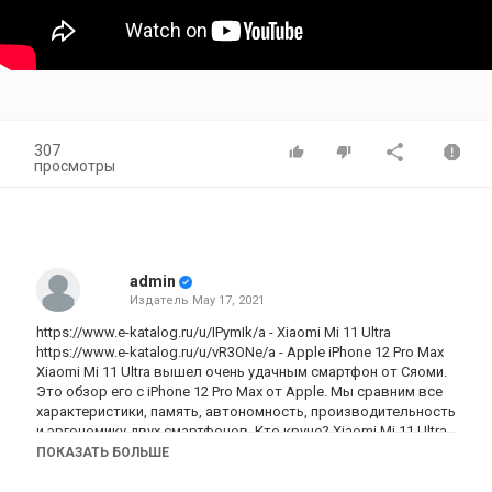
307
просмотры
admin
Издатель
May 17, 2021
https://www.e-katalog.ru/u/IPymIk/a - Xiaomi Mi 11 Ultra
https://www.e-katalog.ru/u/vR3ONe/a
- Apple iPhone 12 Pro Max
Xiaomi Mi 11 Ultra вышел очень удачным смартфон от Сяоми.
Это обзор его с iPhone 12 Pro Max от Apple. Мы сравним все
характеристики, память, автономность, производительность
и эргономику двух смартфонов. Кто круче? Xiaomi Mi 11 Ultra
vs iPhone 12 Pro Max? Этот день, похоже настал. Сяоми Ми 11
ПОКАЗАТЬ БОЛЬШЕ
Ультра в разы превосходит Айфон 12 Про Макс, а как это
было - смотрите в этом видео!