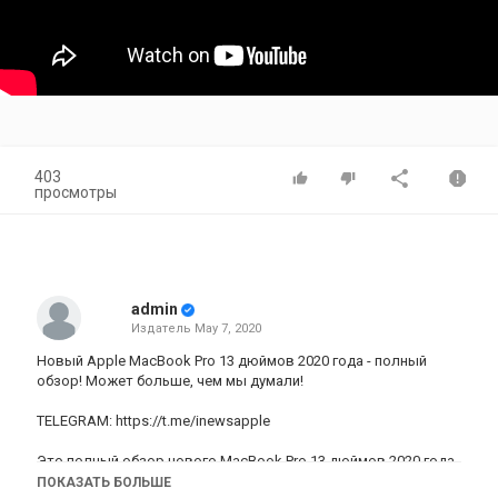
403
просмотры
admin
Издатель
May 7, 2020
Новый Apple MacBook Pro 13 дюймов 2020 года - полный
обзор! Может больше, чем мы думали!
TELEGRAM: https://t.me/inewsapple
Это полный обзор нового MacBook Pro 13 дюймов 2020 года
от Apple .После полного просмотра вы узнаете какой у
ПОКАЗАТЬ БОЛЬШЕ