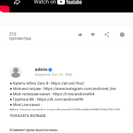
310
просмотры
admin
Издатель
Dec 31, 2020
● Купить Infinix Zero 8 -
https://ali.onl/1KuC
● Мой инстаграм -
https://www.instagram.com/andronet_live
● Мой телеграм канал - https://t.me/andronet64
● Группа в ВК -
https://vk.com/andronet99
● Мой Live канал -
https://www.youtube.com/channel/UCX5csEjtvrXXR1S9wTXi14Q
*********************************************************************
ПОКАЗАТЬ БОЛЬШЕ
Также стоит посмотреть:
● Обзор на Realme 6 - https://www.youtube.com/watch?
Комментарии выключены
v=DLpxnaN3jOc&t=3s