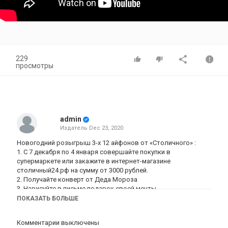
229
просмотры
admin
Издатель
Dec 23, 2020
Новогодний розыгрыш 3-х 12 айфонов от «Столичного» :
1. С 7 декабря по 4 января совершайте покупки в
супермаркете или закажите в интернет-магазине
столичный24.рф на сумму от 3000 рублей.
2. Получайте конверт от Деда Мороза
3. Нарисуйте в письме подарок своей мечты
4. Приходите с письмом в ТДЦ «Столица» первый этаж,
ПОКАЗАТЬ БОЛЬШЕ
зарегистрируйте письмо у Снегурочки, получите купон
участника и приглашение на детский утренник!
Комментарии выключены
5 января в 14:00 приходите на утренник для детей и