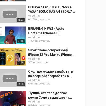
BEDAVA c1s2 ROYALE PASS AL
YADA 1800UC KAZAN BEDAVA...
от
admin
6,189 просмотры
16:27
BREAKING NEWS - Apple
Confirms iPhone SE...
от
admin
7,325 просмотры
03:15
Smartphone comparison///
iPhone 12 Pro Max vs iPhone...
от
admin
907 просмотры
04:58
Сколько можно заработать
на socpublic? заработок в...
от
admin
6,073 просмотры
04:08
Лучший старт за долгое
ремня Соло выжившие на...
от
admin
6,026 просмотры
24:50