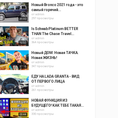
Новый Bronco 2021 года - это
самый горячий...
от
admin
297 просмотры
39:40
Is Schwab Platinum BETTER
THAN The Chase Travel...
от
admin
364 просмотры
12:52
Новый ДОМ. Новая ТАЧКА.
Новая ЖИЗНЬ!
от
admin
347 просмотры
37:15
ЕДУ НА LADA GRANTA - ВИД
ОТ ПЕРВОГО ЛИЦА
от
admin
261 просмотры
08:53
НОВАЯ ФУНКЦИЯ ИЗ
БУДУЩЕГО! КАК ТЕБЕ ТАКАЯ...
от
admin
330 просмотры
03:44