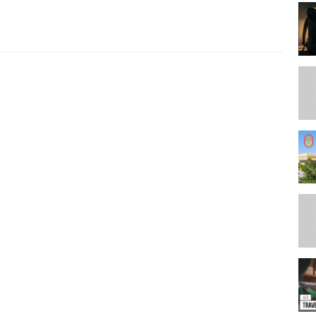
ttp://ali.pub/4sgehk