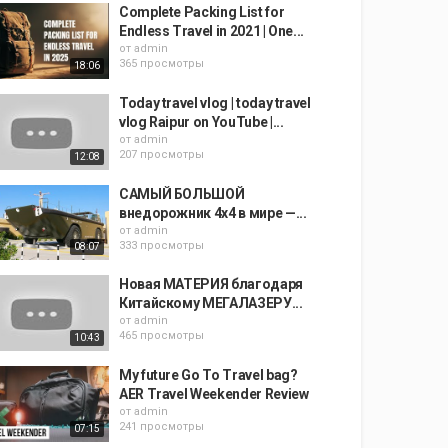
Complete Packing List for
Endless Travel in 2021 | One...
от
admin
365 просмотры
18:06
Today travel vlog | today travel
vlog Raipur on YouTube |...
от
admin
207 просмотры
12:08
САМЫЙ БОЛЬШОЙ
внедорожник 4x4 в мире —...
от
admin
333 просмотры
08:07
Новая МАТЕРИЯ благодаря
Китайскому МЕГАЛАЗЕРУ...
от
admin
465 просмотры
10:43
My future Go To Travel bag?
AER Travel Weekender Review
от
admin
241 просмотры
07:15