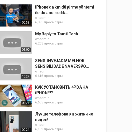
iPhone'da km düşürme yöntemi
ile dolandırıcılık...
от
admin
6,395 просмотры
00:59
My Reply to Tamil Tech
от
admin
6,255 просмотры
01:00
SENSI INVEJADA! MELHOR
SENSIBILIDADE NA VERSÃO...
от
admin
6,616 просмотры
10:27
КАК УСТАНОВИТЬ 4PDA НА
iPHONE!?
от
admin
6,635 просмотры
02:24
Лучше телефона я в жизни не
видел!
от
admin
6,189 просмотры
00:24