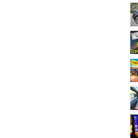
rDimaViper
youtube/
1?r=8839070