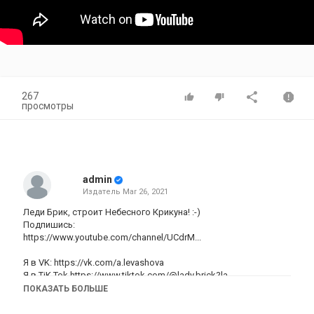
267
просмотры
admin
Издатель
Mar 26, 2021
Леди Брик, строит Небесного Крикуна! :-)
Подпишись:
https://www.youtube.com/channel/UCdrM...
Я в VK:
https://vk.com/a.levashova
Я в TiK Tok https://www.tiktok.com/@lady.brick?la...​
Instagram:
https://www.instagram.com/a_levashova/
ПОКАЗАТЬ БОЛЬШЕ
Ideas:
https://ideas.lego.com/profile/Anurik
​...