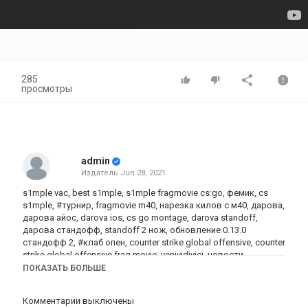
285
просмотры
admin
Издатель
Jun 28, 2021
s1mple vac, best s1mple, s1mple fragmovie cs:go, фемик, cs
s1mple, #турнир, fragmovie m40, нарезка килов с м40, дарова,
дарова айос, darova ios, cs go montage, darova standoff,
дарова стандофф, standoff 2 нож, обновление 0.13.0
стандофф 2, #клаб опен, counter strike global offensive, counter
strike global offensive frag movie, venividivici, новости,
киберспорт, мобильные, #frozen, #clubopen, counter-strike
ПОКАЗАТЬ БОЛЬШЕ
global offensive gameplay, counter-strike: global offensive, #club
open, morgenshtern standoff 2, roses, cybersports, блейк
Комментарии выключены
стандофф 2, блейк, фрагмуви стандофф 2 без скинов, club,