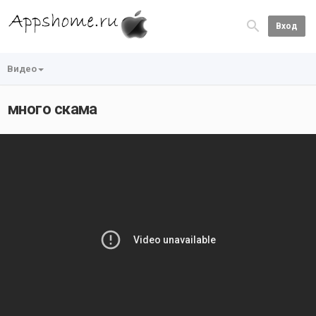
Вход
Видео
много скама