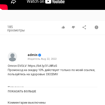
185
просмотры
admin
Издатель
Aug 22, 2022
Omron EVOLV:
https://bit.ly/31J8RzS
Промокод на скидку 10% действует только по моей ссылке,
пользуйтесь на здоровье: DECEMV
Категория
ПОКАЗАТЬ БОЛЬШЕ
iphone
Комментарии выключены