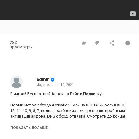
283
просмотры
admin
Издатель
Jul 19, 2021
Выиграй Бесплатный Анлок за Лайк и Подписку!
Новый метод обхода Activation Lock на iOS 14.6 и всех iOS 13,
12, 11, 10, 9, 8, 7, полная разблокировка, решение проблемы
активации айфона, DNS обход, отвязка. Смотреть до конца!
Поддержка всех iPhone, iPad, iPod
ПОКАЗАТЬ БОЛЬШЕ
iOS 7.0 - 14.6