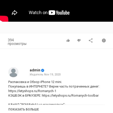
394
просмотры
admin
Издатель
Nov 19, 2020
Распаковка и Обзор iPhone 12 mini.
Покупаешь в ИНТЕРНЕТЕ? Верни часть потраченных денег:
https://letyshops.ru/Romanych-1
КЭШБЭК в БРАУЗЕРЕ:
https://letyshops.ru/Romanych-toolbar
КАНАЛ "РОМАНЫЧ на максималках":
https://www.youtube.com/channel/UCZrHOEUCYBUee0dNlMKds4w
ПОКАЗАТЬ БОЛЬШЕ