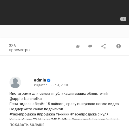
336
просмотры
admin
Издатель
Jun 4, 2020
Инстаграмм для связи и публикации ваших объявлений
@apple
_barahollka
Если видео наберёт 15 лайков , сразу выпускаю новое видео
Поддержите канал подпиской
#перепродажа #продажа техники #перепродажа с нуля
Купил iPhone XS Max за 240 $ -https://www.youtube.com/watch?
v=2iyPIcBQn-o&t=235s
ПОКАЗАТЬ БОЛЬШЕ