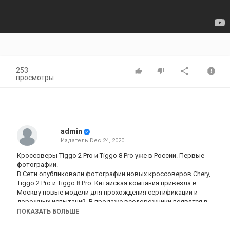
253
просмотры
admin
Издатель
Dec 24, 2020
Кроссоверы Tiggo 2 Pro и Tiggo 8 Pro уже в России. Первые
фотографии.
В Сети опубликовали фотографии новых кроссоверов Chery,
Tiggo 2 Pro и Tiggo 8 Pro. Китайская компания привезла в
Москву новые модели для прохождения сертификации и
дорожных испытаний. В продаже вседорожники появятся в
следующем году.Новый Chery Tiggo 2 Pro представляет
ПОКАЗАТЬ БОЛЬШЕ
собой 4,2-метровый кроссовер, который в Китае известен
под именем Tiggo 3X. В Поднебесной автомобиль оснащают