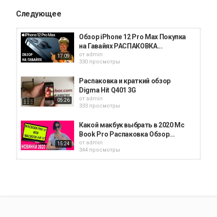
Следующее
Обзор iPhone 12 Pro Max Покупка
на Гавайях РАСПАКОВКА...
от
admin
17:09
330 просмотры
Распаковка и краткий обзор
Digma Hit Q401 3G
от
admin
05:26
333 просмотры
Какой макбук выбрать в 2020 Mc
Book Pro Распаковка Обзор...
от
admin
15:24
344 просмотры
Золотой iPhone XS MAX: краткий
обзор и распаковка, основные...
от
admin
06:12
369 просмотры
Iphone SE 2020 распаковка и