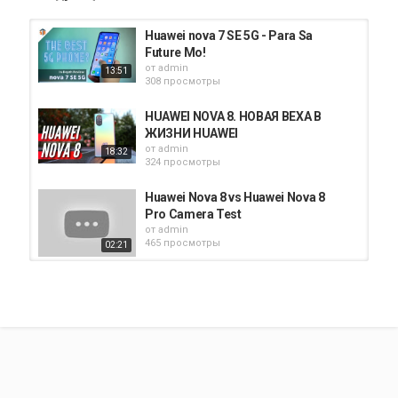
Huawei nova 7 SE 5G - Para Sa
Future Mo!
от
admin
13:51
308 просмотры
HUAWEI NOVA 8. НОВАЯ ВЕХА В
ЖИЗНИ HUAWEI
от
admin
18:32
324 просмотры
Huawei Nova 8 vs Huawei Nova 8
Pro Camera Test
от
admin
465 просмотры
02:21
Huawei Nova 5T или AGM A9 - что
лучше?
от
admin
02:50
322 просмотры
Huawei Nova 8 SE
от
admin
314 просмотры
07:35