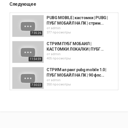
Следующее
PUBG MOBILE | кастомки | PUBG |
ПУБГ МОБАЙЛ НА ПК | стрим...
от
admin
377 просмотры
7:35:26
СТРИМ ПУБГ МОБАИЛ |
КАСТОМКИ ЛОКАЛКИ | ПУБГ...
от
admin
405 просмотры
11:54:59
СТРИМ ап ранг pubg mobile 1.0 |
ПУБГ МОБАЙЛ НА ПК | 90 фпс...
от
admin
350 просмотры
7:30:22
НОЧНОЙ СТРИМ ПУБГ МОБАИЛ | |
ПУБГ МОБАЙЛ НА ПК | прямой...
от
admin
330 просмотры
1:49:17
vip день стрим pubg mobile 1.0 |
ПУБГ МОБАЙЛ НА ПК | 90 фпс...