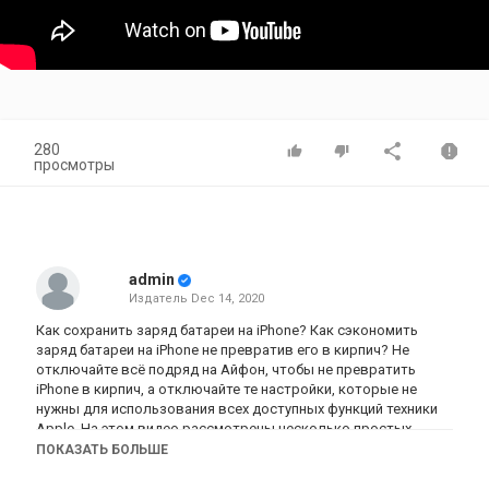
280
просмотры
admin
Издатель
Dec 14, 2020
Как сохранить заряд батареи на iPhone? Как сэкономить
заряд батареи на iPhone не превратив его в кирпич? Не
отключайте всё подряд на Айфон, чтобы не превратить
iPhone в кирпич, а отключайте те настройки, которые не
нужны для использования всех доступных функций техники
Apple. На этом видео рассмотрены несколько простых
настроек, которые нужно отключить чтобы сэкономить
ПОКАЗАТЬ БОЛЬШЕ
заряд аккумулятора на iPhone. Смотрите и вы сможете
сэкономить заряд батареи на iPhone не превратив его в