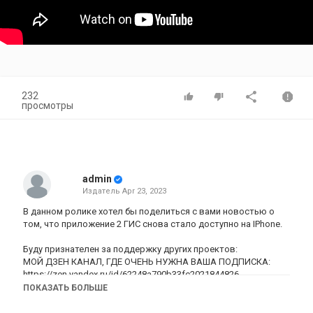
232
просмотры
admin
Издатель
Apr 23, 2023
В данном ролике хотел бы поделиться с вами новостью о
том, что приложение 2 ГИС снова стало доступно на IPhone.
Буду признателен за поддержку других проектов:
МОЙ ДЗЕН КАНАЛ, ГДЕ ОЧЕНЬ НУЖНА ВАША ПОДПИСКА:
https://zen.yandex.ru/id/62248a790b33fc2021844826
Мой основной ДЗЕН канал:
ПОКАЗАТЬ БОЛЬШЕ
https://zen.yandex.ru/id/6194e5ad48956a44cedb93c3
Мой телеграмм канал: https://t.me/+bQ_TlPPwag9lMmEy