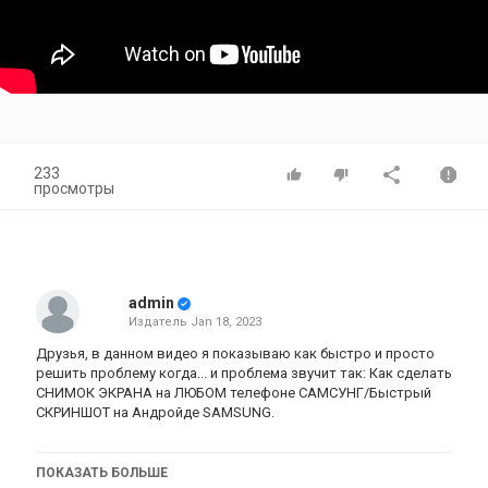
233
просмотры
admin
Издатель
Jan 18, 2023
Друзья, в данном видео я показываю как быстро и просто
решить проблему когда... и проблема звучит так: Как сделать
СНИМОК ЭКРАНА на ЛЮБОМ телефоне САМСУНГ/Быстрый
СКРИНШОТ на Андройде SAMSUNG.
Категория
ПОКАЗАТЬ БОЛЬШЕ