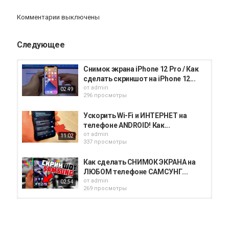
iphone
Apple
iPad
iMac
AppStore
Комментарии выключены
Следующее
Снимок экрана iPhone 12 Pro / Как
сделать скриншот на iPhone 12...
от
admin
02:49
296 просмотры
Ускорить Wi-Fi и ИНТЕРНЕТ на
телефоне ANDROID! Как...
от
admin
11:02
337 просмотры
Как сделать СНИМОК ЭКРАНА на
ЛЮБОМ телефоне САМСУНГ...
от
admin
02:54
269 просмотры
Как установить таймер на камеру
на Apple iPhone 12? / Как...
от
admin
01:14