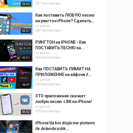
257 просмотры
03:30
Как поставить ЛЮБУЮ песню
на рингтон iPhone? Сделать...
от
admin
229 просмотры
05:27
РИНГТОН на IPHONE - Как
ПОСТАВИТЬ ПЕСНЮ на...
от
admin
269 просмотры
02:51
Как ПОСТАВИТЬ ЛИМИТ НА
ПРИЛОЖЕНИЕ на айфоне //...
от
admin
333 просмотры
06:07
ЭТО приложение скачает
любую песню с ВК на iPhone!
от
admin
273 просмотры
05:32
iPhone'da km düşürme yöntemi
ile dolandırıcılık...