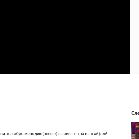
Сл
овить любую мелодию(песню) на рингтон,на ваш айфон!