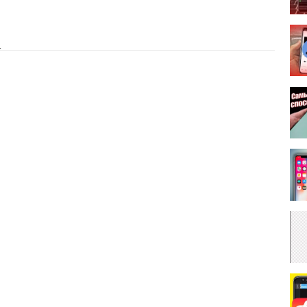
:
 от посторонних:
Da1ROginKg
ore