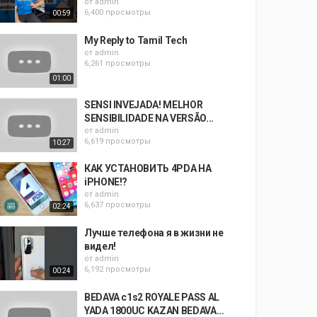
от
admin
6,400 просмотры
00:59
My Reply to Tamil Tech
от
admin
6,261 просмотры
01:00
SENSI INVEJADA! MELHOR
SENSIBILIDADE NA VERSÃO...
от
admin
6,619 просмотры
10:27
КАК УСТАНОВИТЬ 4PDA НА
iPHONE!?
от
admin
6,637 просмотры
02:24
Лучше телефона я в жизни не
видел!
от
admin
6,192 просмотры
00:24
BEDAVA c1s2 ROYALE PASS AL
YADA 1800UC KAZAN BEDAVA...