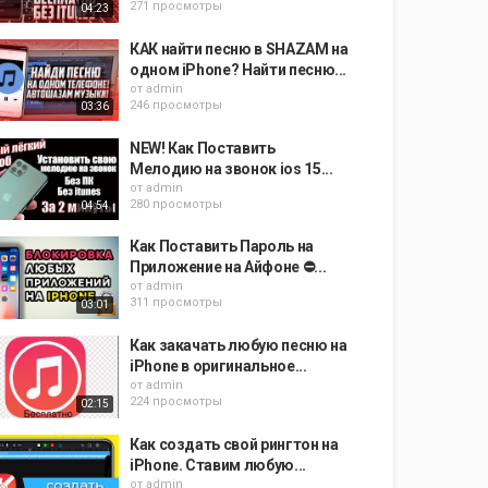
271 просмотры
04:23
КАК найти песню в SHAZAM на
одном iPhone? Найти песню...
от
admin
246 просмотры
03:36
NEW! Как Поставить
Мелодию на звонок ios 15...
от
admin
280 просмотры
04:54
Как Поставить Пароль на
Приложение на Айфоне ⛔️...
от
admin
311 просмотры
03:01
Как закачать любую песню на
iPhone в оригинальное...
от
admin
224 просмотры
02:15
Как создать свой рингтон на
iPhone. Ставим любую...
от
admin