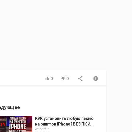
0
0
едующее
КАК установить любую песню
на рингтон iPhone? БЕЗ ПК И...
от
admin