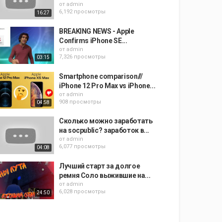
от
admin
6,192 просмотры
16:27
BREAKING NEWS - Apple
Confirms iPhone SE...
от
admin
7,326 просмотры
03:15
Smartphone comparison///
iPhone 12 Pro Max vs iPhone...
от
admin
908 просмотры
04:58
Сколько можно заработать
на socpublic? заработок в...
от
admin
6,077 просмотры
04:08
Лучший старт за долгое
ремня Соло выжившие на...
от
admin
6,028 просмотры
24:50