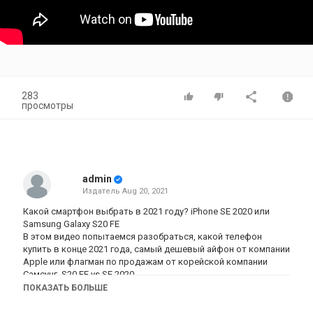
283
просмотры
admin
Издатель
Aug 20, 2021
Какой смартфон выбрать в 2021 году? iPhone SE 2020 или
Samsung Galaxy S20 FE
В этом видео попытаемся разобраться, какой телефон
купить в конце 2021 года, самый дешевый айфон от компании
Apple или флагман по продажам от корейской компании
Самсунг. S20 FE vs SE 2020
Задавайте свои вопросы в группе ВК:
ПОКАЗАТЬ БОЛЬШЕ
https://vk.com/club8070504
Яндекс Дзен: