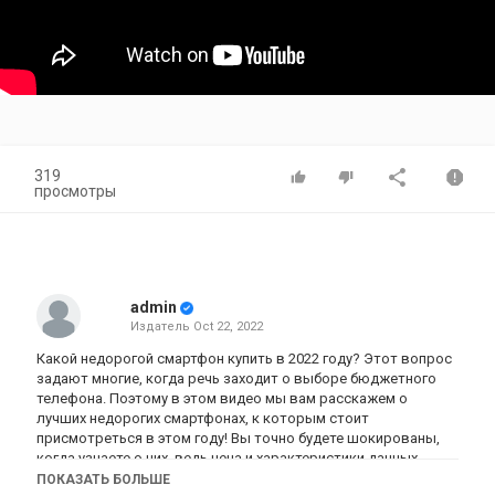
319
просмотры
admin
Издатель
Oct 22, 2022
Какой недорогой смартфон купить в 2022 году? Этот вопрос
задают многие, когда речь заходит о выборе бюджетного
телефона. Поэтому в этом видео мы вам расскажем о
лучших недорогих смартфонах, к которым стоит
присмотреться в этом году! Вы точно будете шокированы,
когда узнаете о них, ведь цена и характеристики данных
телефонов вас невероятно удивят! Забудьте о флагманах
ПОКАЗАТЬ БОЛЬШЕ