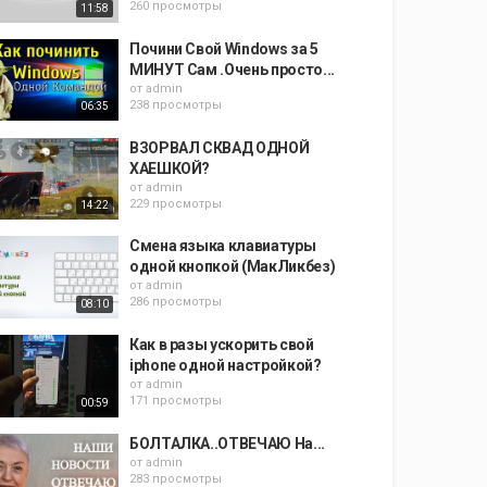
260 просмотры
11:58
Почини Свой Windows за 5
МИНУТ Сам .Очень просто...
от
admin
238 просмотры
06:35
ВЗОРВАЛ СКВАД ОДНОЙ
ХАЕШКОЙ?
от
admin
229 просмотры
14:22
Смена языка клавиатуры
одной кнопкой (МакЛикбез)
от
admin
286 просмотры
08:10
Как в разы ускорить свой
iphone одной настройкой?
от
admin
171 просмотры
00:59
БОЛТАЛКА..ОТВЕЧАЮ На...
от
admin
283 просмотры