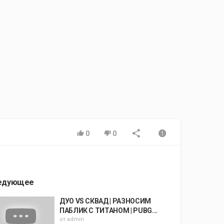
0
0
едующее
ДУО VS СКВАД | РАЗНОСИМ
ПАБЛИК С ТИТАНОМ | PUBG...
от
admin