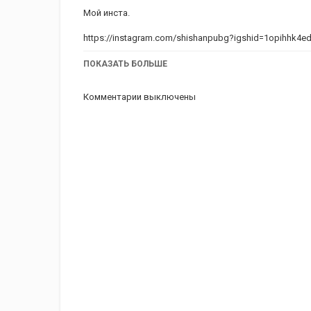
Мой инста.
https://instagram.com/shishanpubg?igshid=1opihhk4e
Мой Вк.
ПОКАЗАТЬ БОЛЬШЕ
https://vk.com/id465749069
Комментарии выключены
Мои настройки.
https://youtu.be/CMLy-iZBuzk
Категория
iPhone 8 обзор