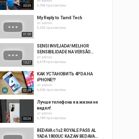
от
admin
6,396 просмотры
00:59
My Reply to Tamil Tech
от
admin
6,255 просмотры
01:00
SENSI INVEJADA! MELHOR
SENSIBILIDADE NA VERSÃO...
от
admin
6,618 просмотры
10:27
КАК УСТАНОВИТЬ 4PDA НА
iPHONE!?
от
admin
6,636 просмотры
02:24
Лучше телефона я в жизни не
видел!
от
admin
6,189 просмотры
00:24
BEDAVA c1s2 ROYALE PASS AL
YADA 1800UC KAZAN BEDAVA...