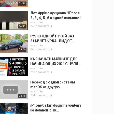
31:54
Лот Apple с аукциона ! iPhone
2 , 3 , 4 , 5 , 6 в одной посылке !
от
admin
225 просмотры
14:31
РУЛЮ ОДНОЙ РУКОЙ ВАЗ
2114! ЧЕТЫРКА - ВИД ОТ...
от
admin
341 просмотры
03:26
КАК НАЧАТЬ МАЙНИНГ ДЛЯ
НАЧИНАЮЩИХ 2021 С НУЛЯ...
от
admin
253 просмотры
03:53
Переход с одной системы
macOS на другую...
от
admin
284 просмотры
06:16
iPhone'da km düşürme yöntemi
ile dolandırıcılık...