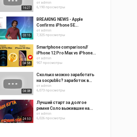
от
admin
6,190 просмотры
16:27
BREAKING NEWS - Apple
Confirms iPhone SE...
от
admin
7,325 просмотры
03:15
Smartphone comparison///
iPhone 12 Pro Max vs iPhone...
от
admin
907 просмотры
04:58
Сколько можно заработать
на socpublic? заработок в...
от
admin
6,073 просмотры
04:08
Лучший старт за долгое
ремня Соло выжившие на...
от
admin
6,026 просмотры
24:50