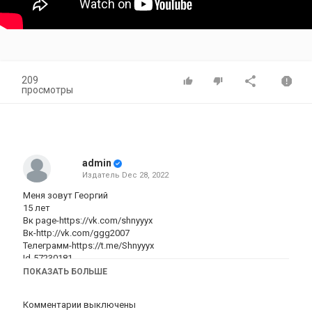
209
просмотры
admin
Издатель
Dec 28, 2022
Меня зовут Георгий
15 лет
Вк page-https://vk.com/shnyyyx
Вк-http://vk.com/ggg2007
Телеграмм-https://t.me/Shnyyyx
Id-57230181
—————————————————
ПОКАЗАТЬ БОЛЬШЕ
Девайс:
Комментарии выключены
Категория