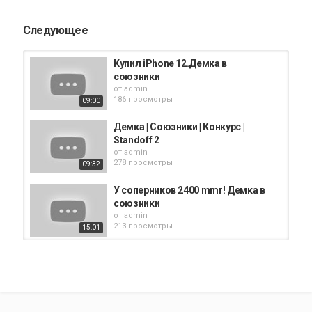
iPad
Следующее
Купил iPhone 12.Демка в
союзники
от
admin
186 просмотры
09:00
Демка | Союзники | Конкурс |
Standoff 2
от
admin
278 просмотры
09:32
У соперников 2400 mmr! Демка в
союзники
от
admin
213 просмотры
15:01
Демка Союзники x IPhone SE 2020
от
admin
209 просмотры
10:52