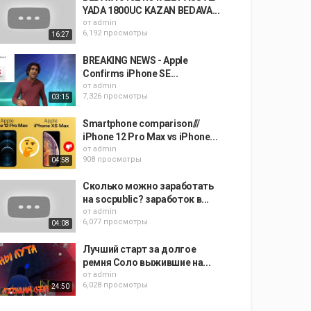
YADA 1800UC KAZAN BEDAVA...
от
admin
6,192 просмотры
16:27
BREAKING NEWS - Apple
Confirms iPhone SE...
от
admin
7,326 просмотры
03:15
Smartphone comparison///
iPhone 12 Pro Max vs iPhone...
от
admin
908 просмотры
04:58
Сколько можно заработать
на socpublic? заработок в...
от
admin
6,077 просмотры
04:08
Лучший старт за долгое
ремня Соло выжившие на...
от
admin
6,028 просмотры
24:50