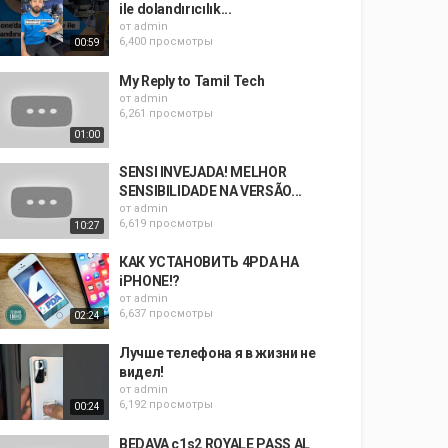
ile dolandırıcılık...
от
admin
6,400 просмотры
00:59
My Reply to Tamil Tech
от
admin
6,261 просмотры
01:00
SENSI INVEJADA! MELHOR
SENSIBILIDADE NA VERSÃO...
от
admin
6,619 просмотры
10:27
КАК УСТАНОВИТЬ 4PDA НА
iPHONE!?
от
admin
6,637 просмотры
02:24
Лучше телефона я в жизни не
видел!
от
admin
6,192 просмотры
00:24
BEDAVA c1s2 ROYALE PASS AL