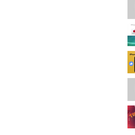
игроков бороться за свои жизни. Спасибо за подписку, и лайк ❤
shima #free_fire #Top_1_Global #SUBSCRIBE #LIKE #BLACKN444
omentos #twiist #BNL #M8N #VINCENZO #LOREM #SYBLUS
 оттяжка настройки на телефон для оттяжки в фри фаер
donato como levantar la mira en free fire test freefire galaxy a10
ер для оттяжки #чернота #марс #а10 #баги #скилл
saint azoz yt darking b2kill akiles a3sag mrstiven tc luay #the
amsung wawanmks frontalgaming sensitivitas hp samsung ff
otgun sensitivitas m1014 let's hyper rendyrangers freefire antrax
л настройки оттяжки на samsung #игры #топ игрок в фриаер
ire gran mestre configuracion de top global free fire configuracion
nfiguración para samsung a20 configuración para samsung a30
ra samsung a20 configuracion para samsung a10 free fire headshots
racion para samsung a70 free fire configuracion para samsung a60
iguracion para samsung a40 free fire configuracion para samsung a50
ность #free fire #лучшаячувствительность vivo y91 free fire
10 configuracion blazze configuracion samsung a10 la mejor
a un niño de 13 años solucion a bug 360 free fire configuracion
 fire latam atirando a cabeca no samsung a10 free fire indonesia
e fire garena free fire drag headshot trick free fire auto headshot
 a80 drag headshot hack setting a20 sensitivity setting free fire hacker
 free fire moments ree fire bugs metas free fire dp фри фаер обнова
амсунг а10 настройки точно в голову | samsung a10 settings
оить оттяжку 100%в голову фри фаер настройки для оттяжки