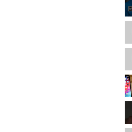
ЧЕ ЭКРАН СТАНЕТ БЕЛЫМ)
ет на оттяжку. Зависит от того как вы играете, от того какой
ПКНЕСКИЛЛ#ТОПЧУВСТВИТЕЛЬНОСТЬ#BIBaTV#Fragmuvik#ФриФаер#Азамм
ца. 50 игроков высаживаются на отдаленном острове после
ыжившим на острове. ... Поле боя со временем сужается,