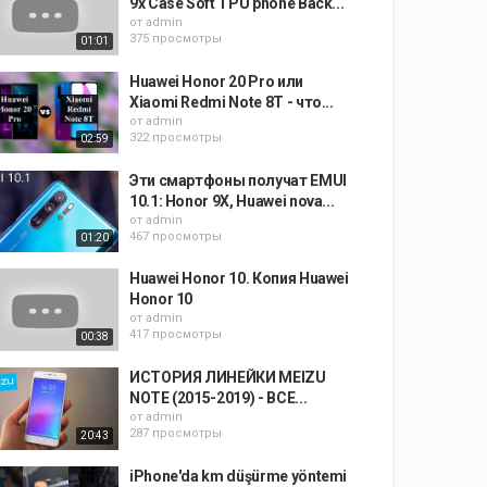
9x Case Soft TPU phone Back...
от
admin
375 просмотры
01:01
Huawei Honor 20 Pro или
Xiaomi Redmi Note 8T - что...
от
admin
322 просмотры
02:59
Эти смартфоны получат EMUI
10.1: Honor 9X, Huawei nova...
от
admin
467 просмотры
01:20
Huawei Honor 10. Копия Huawei
Honor 10
от
admin
417 просмотры
00:38
ИСТОРИЯ ЛИНЕЙКИ MEIZU
NOTE (2015-2019) - ВСЕ...
от
admin
287 просмотры
20:43
iPhone'da km düşürme yöntemi