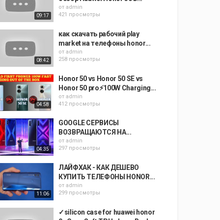
от
admin
421 просмотры
09:17
как скачать рабочий play
market на телефоны honor...
от
admin
258 просмотры
08:42
Honor 50 vs Honor 50 SE vs
Honor 50 pro⚡100W Charging...
от
admin
412 просмотры
04:58
GOOGLE СЕРВИСЫ
ВОЗВРАЩАЮТСЯ НА...
от
admin
297 просмотры
04:35
ЛАЙФХАК - КАК ДЕШЕВО
КУПИТЬ ТЕЛЕФОНЫ HONOR...
от
admin
299 просмотры
11:06
✓silicon case for huawei honor