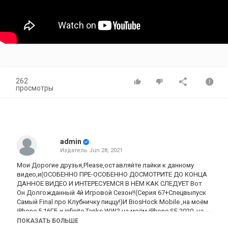
262
просмотры
admin
Издатель
Jun 28, 2021
Мои Дорогие друзья,Please,оставляйте лайки к данному
видео,и(ОСОБЕННО ПРЕ-ОСОБЕННО ДОСМОТРИТЕ ДО КОНЦА
ДАННОЕ ВИДЕО И ИНТЕРЕСУЕМСЯ В НЁМ КАК СЛЕДУЕТ Вот
Он Долгожданный 4й Игровой Сезон!!(Серия 67+Спецвыпуск
Самый Final про Клубничку пиццу!)И BiosHock Mobile ,на моём
iPhone 5 16ГБ и infinite Tanks WW2,на моём iPhone SE 2020 ,на
данном видео!
ПОКАЗАТЬ БОЛЬШЕ