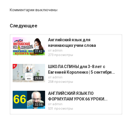
Комментарии выключены
Следующее
Английский язык для
начинающих учим слова
от
admin
01:42
273 просмотры
ШКОЛА СПИНЫ для 3-8 лет с
Евгенией Короленко | 5 сентября...
от
admin
29:44
258 просмотры
АНГЛИЙСКИЙ ЯЗЫК ПО
ФОРМУЛАМ УРОК 66 УРОКИ...
от
admin
32:56
531 просмотры
Переключение интерфейса
программ Adobe на английский...
от
admin
02:56