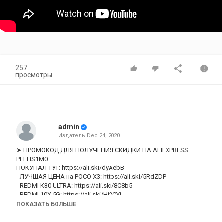
257
просмотры
admin
Издатель
Dec 24, 2020
➤ ПРОМОКОД ДЛЯ ПОЛУЧЕНИЯ СКИДКИ НА ALIEXPRESS:
PFEHS1M0
ПОКУПАЛ ТУТ:
https://ali.ski/dyAebB
- ЛУЧШАЯ ЦЕНА на POCO X3:
https://ali.ski/5RdZDP
- REDMI K30 ULTRA:
https://ali.ski/8C8b5
- REDMI 10X 5G:
https://ali.ski/Hi2CYj
- Redmi 10X PRO:
https://ali.ski/2My9u-
ПОКАЗАТЬ БОЛЬШЕ
- POCO F2 PRO ТУТ:
https://ali.ski/VQmqdh
- XIAOMI MI 10 LITE:
https://ali.ski/xL02d