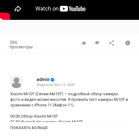
394
просмотры
admin
Издатель
Nov 12, 2020
Xiaomi Mi10T (Сяоми Ми10T) – подробный обзор камеры:
фото и видео-возможностей. Я провела тест камеры Mi10T в
сравнении с iPhone 11 (Айфон 11).
00:00 Обзор Xiaomi Mi10T
01:39 Интерфейс камеры Xiaomi Mi10T
08:17 Основная камера день
ПОКАЗАТЬ БОЛЬШЕ
12:43 Основная камера вечер
14:25 Сверхширокоугольная камера вечер