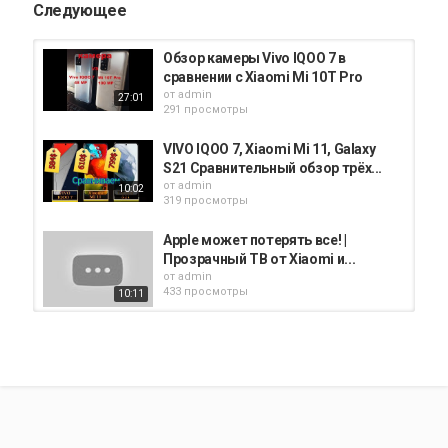
Следующее
Обзор камеры Vivo IQOO 7 в
сравнении с Xiaomi Mi 10T Pro
от
admin
27:01
291 просмотры
VIVO IQOO 7, Xiaomi Mi 11, Galaxy
S21 Сравнительный обзор трёх...
от
admin
10:02
319 просмотры
Apple может потерять все! |
Прозрачный ТВ от Xiaomi и...
от
admin
433 просмотры
10:11
Xiaomi Mix 4 — Apple так не может!
от
admin
226 просмотры
10:39
Xiaomi Mi 11 Vs Vivo X60 Pro | Night
Mode | Camera Test Comparison |...