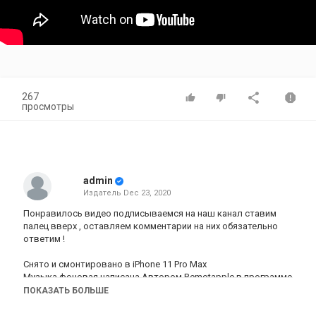
267
просмотры
admin
Издатель
Dec 23, 2020
Понравилось видео подписываемся на наш канал ставим
палец вверх , оставляем комментарии на них обязательно
ответим !
Снято и смонтировано в iPhone 11 Pro Max
Музыка фоновая написана Автором Remotapple в программе
GarageBand
ПОКАЗАТЬ БОЛЬШЕ
Для рекламы писать в Whats app и почту