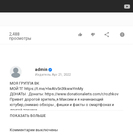
2,488
просмотры
admin
Издатель
Apr 21, 2022
МОЯ ГРУППА ВК
МОЙ ТГ https://t.me/+lwAtv5n3tkwwYmMy
ДОНАТЫ : Донаты:
https://www.donationalerts.com/r/rozhkov
Привет дорогой зритель,я Максим и я начинающий
ютубер,снимаю обзоры , фишки и факты о смартфонах и
другой техники.
Я в Instagram как maksmyrik. Установите приложение, чтобы
ПОКАЗАТЬ БОЛЬШЕ
подписаться на мои фото и видео.
https://www.instagram.com/invites/contact/?
Комментарии выключены
i=wupanzjeyyrc&utm_content=bxxuy8z