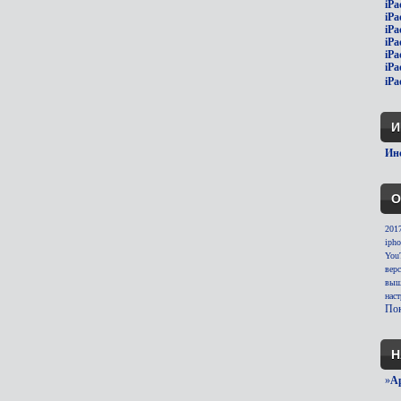
iPa
iPa
iPa
iPa
iPa
iPa
iPa
И
Инс
О
201
ipho
You
вер
выш
нас
Пок
Н
»
A