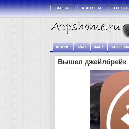
ГЛАВНАЯ
КОНТАКТЫ
О LETYSH
IPHONE
IPAD
IMAC
APPLE W
Вышел джейлбрейк i