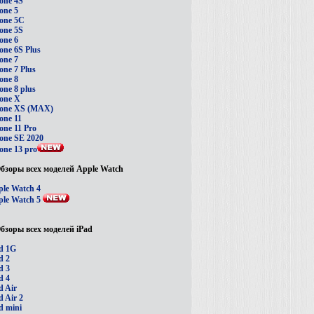
one 4S
one 5
one 5C
one 5S
one 6
one 6S Plus
one 7
one 7 Plus
one 8
one 8 plus
one X
hone XS (MAX)
one 11
one 11 Pro
one SE 2020
one 13 pro
бзоры всех моделей Apple Watch
le Watch 4
le Watch 5
бзоры всех моделей iPad
d 1G
d 2
d 3
d 4
d Air
d Air 2
d mini