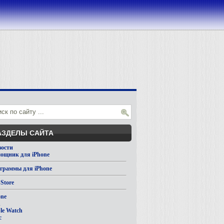
АЗДЕЛЫ САЙТА
вости
ощник для iPhone
граммы для iPhone
Store
one
d
le Watch
c