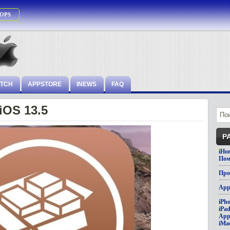
OPS
ATCH
APPSTORE
INEWS
FAQ
OS 13.5
Р
iНо
Пом
Про
App
iPh
iPa
App
iMa