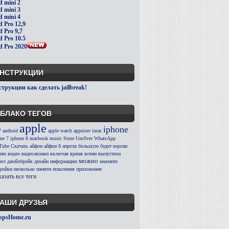
d mini 2
d mini 3
d mini 4
d Pro 12,9
d Pro 9,7
d Pro 10.5
d Pro 2020
НСТРУКЦИИ
трукции как сделать jailbreak!
БЛАКО ТЕГОВ
apple
iphone
7
android
apple watch
appstore
imac
ne 7
iphone 8
macbook
music
Store
Unc0ver
WhatsApp
Tube
Скачать
айфон
айфон 8
апреля
большую
будет
версии
сию
видео
видеозвонки
включая
время
всеми
выпустила
можно
ел
джейлбрейк
дизайн
информацию
нажмите
тройки
несколько
памяти
поколения
приложение
азать все теги
АШИ ДРУЗЬЯ
ppsHome.ru