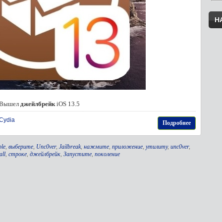
Н
Вышел
джейлбрейк
iOS 13.5
Cydia
Подробнее
ple
,
выберите
,
Unc0ver
,
Jailbreak
,
нажмите
,
приложение
,
утилиту
,
unc0ver
,
all
,
строке
,
джейлбрейк
,
Запустите
,
поколение