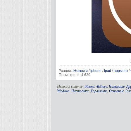
Раздел:
iНовости
/
iphone
/
ipad
/
appstore
/
Посмотрели: 4 639
Метки к статье:
iPhone
,
AltStore
,
Нажмите
,
Ap
Windows
,
Настройки
,
Управление
,
Основные
,
Inst