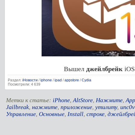
Вышел
джейлбрейк
iOS
Раздел:
iНовости
/
iphone
/
ipad
/
appstore
/
Cydia
Посмотрели: 4 639
Метки к статье:
iPhone
,
AltStore
,
Нажмите
,
App
Jailbreak
,
нажмите
,
приложение
,
утилиту
,
unc0v
Управление
,
Основные
,
Install
,
строке
,
джейлбре