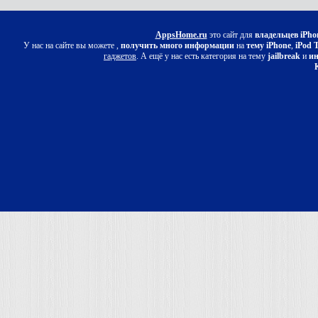
AppsHome.ru
это сайт для
владельцев iPho
У нас на сайте вы можете ,
получить много информации
на
тему iPhone
,
iPod 
гаджетов
. А ещё у нас есть категория на тему
jailbreak
и
ин