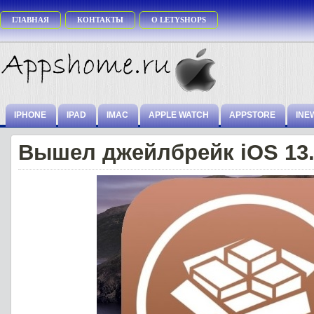
ГЛАВНАЯ
КОНТАКТЫ
О LETYSHOPS
IPHONE
IPAD
IMAC
APPLE WATCH
APPSTORE
INE
Вышел джейлбрейк iOS 13