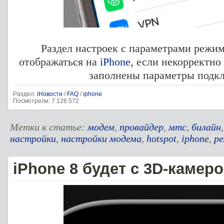
Раздел настроек с параметрами режи
отображаться на
iPhone
, если некорректно
заполнены параметры подк
Раздел:
iНовости
/
FAQ
/
iphone
Посмотрели: 7 126 572
Метки к статье:
модем
,
провайдер
,
мтс
,
билайн
настройки
,
настройки модема
,
hotspot
,
iphone
,
р
iPhone 8 будет с 3D-камер