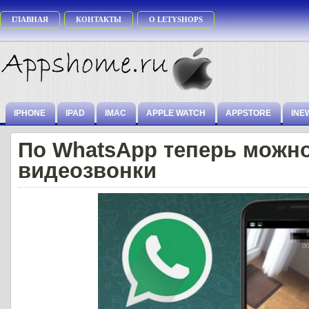
ГЛАВНАЯ
КОНТАКТЫ
О LETYSHOPS
IPHONE
IPAD
IMAC
APPLE WATCH
APPSTORE
INE
По WhatsApp теперь можн
видеозвонки