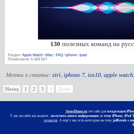
130
полезных команд на русс
Раздел:
Apple Watch
/
iMac
/
FAQ
/
iphone
/
ipad
Посмотрели: 8 388 607
Метки к статье:
siri
,
iphone 7
,
ios10
,
apple watch
Назад
1
2
3
4
Далее
AppsHome.ru
это сайт для
владельцев iPho
У нас на сайте вы можете ,
получить много информации
на
тему iPhone
,
iPod 
гаджетов
. А ещё у нас есть категория на тему
jailbreak
и
ин