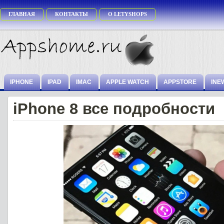
ГЛАВНАЯ
КОНТАКТЫ
О LETYSHOPS
IPHONE
IPAD
IMAC
APPLE WATCH
APPSTORE
INE
iPhone 8 все подробности