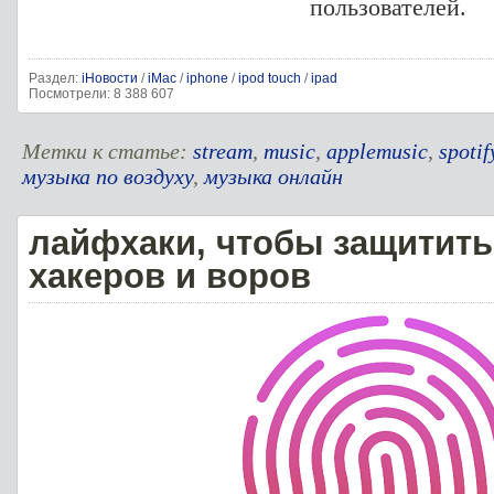
пользователей.
Раздел:
iНовости
/
iMac
/
iphone
/
ipod touch
/
ipad
Посмотрели: 8 388 607
Метки к статье:
stream
,
music
,
applemusic
,
spotif
музыка по воздуху
,
музыка онлайн
лайфхаки, чтобы защитить
хакеров и воров