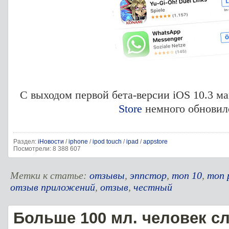
С выходом первой бета-версии iOS 10.3 
Store
немного обновил
Раздел:
iНовости
/
iphone
/
ipod touch
/
ipad
/
appstore
Посмотрели: 8 388 607
Метки к статье:
отзывы
,
эппстор
,
топ 10
,
топ 
отзыв приложений
,
отзыв
,
честный
Больше 100 мл. человек с