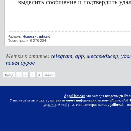
выделить сообщение и подтвердить удал
Раздел:
iНовости
/
iphone
Посмотрели: 6 276 284
Метки к статье:
telegram
,
app
,
мессенджер
,
уда
павел дуров
Назад
1
2
3
4
Далее
AppsHome.ru
это сайт для
владельцев iPho
У нас на сайте вы можете ,
получить много информации
на
тему iPhone
,
iPod 
гаджетов
. А ещё у нас есть категория на тему
jailbreak
и
ин