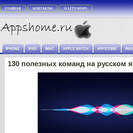
ГЛАВНАЯ
КОНТАКТЫ
О LETYSHOPS
IPHONE
IPAD
IMAC
APPLE WATCH
APPSTORE
INE
130 полезных команд на русском 