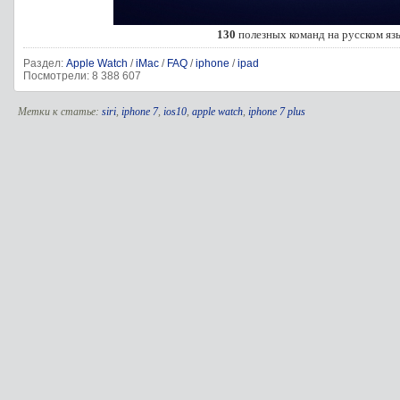
130
полезных команд на русском яз
Раздел:
Apple Watch
/
iMac
/
FAQ
/
iphone
/
ipad
Посмотрели: 8 388 607
Метки к статье:
siri
,
iphone 7
,
ios10
,
apple watch
,
iphone 7 plus