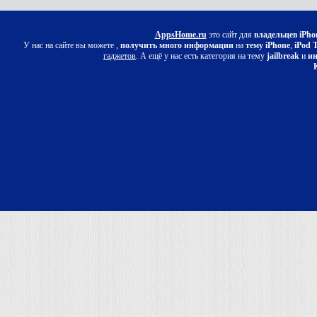
AppsHome.ru
это сайт для
владельцев iPho
У нас на сайте вы можете ,
получить много информации
на
тему iPhone
,
iPod 
гаджетов
. А ещё у нас есть категория на тему
jailbreak
и
ин