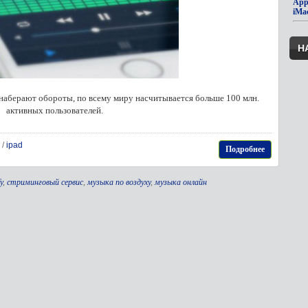
App
iMa
Н
аберают обороты, по всему миру насчитывается больше 100 млн.
активных пользователей.
/
ipad
Подробнее
y
,
стриминговый сервис
,
музыка по воздуху
,
музыка онлайн