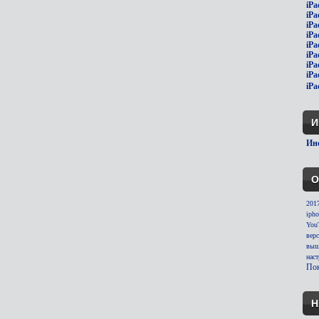
iPa
iPa
iPa
iPa
iPa
iPa
iPa
iPa
iPa
И
Инс
О
201
ipho
You
вер
выш
нас
Пок
Н