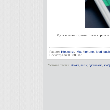
Музыкальные стриминговые сервисы н
Раздел:
iНовости
/
iMac
/
iphone
/
ipod touch
Посмотрели: 8 388 607
Метки к статье:
stream
,
music
,
applemusic
,
spotif