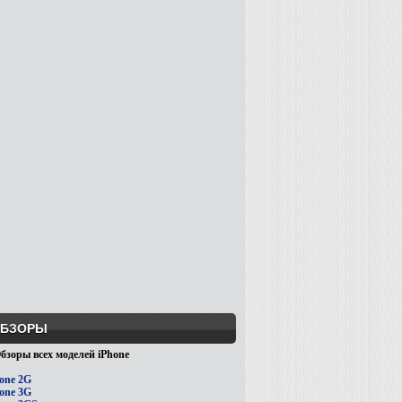
БЗОРЫ
бзоры всех моделей iPhone
one 2G
one 3G