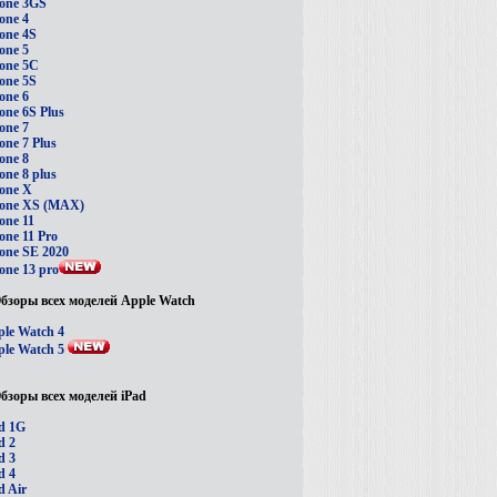
one 3GS
one 4
one 4S
one 5
one 5C
one 5S
one 6
one 6S Plus
one 7
one 7 Plus
one 8
one 8 plus
one X
hone XS (MAX)
one 11
one 11 Pro
one SE 2020
one 13 pro
бзоры всех моделей Apple Watch
le Watch 4
le Watch 5
бзоры всех моделей iPad
d 1G
d 2
d 3
d 4
d Air