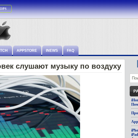
OPS
ATCH
APPSTORE
INEWS
FAQ
овек слушают музыку по воздуху
Р
iНо
Пом
Про
App
iPh
iPa