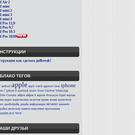
d Air 2
d mini
d mini 2
d mini 3
d mini 4
d Pro 12,9
d Pro 9,7
d Pro 10.5
d Pro 2020
НСТРУКЦИИ
трукции как сделать jailbreak!
БЛАКО ТЕГОВ
apple
iphone
7
android
apple watch
appstore
imac
ne 7
iphone 8
macbook
music
Store
Unc0ver
WhatsApp
Tube
Скачать
айфон
айфон 8
апреля
большую
будет
версии
сию
видео
видеозвонки
включая
время
всеми
выпустила
можно
ел
джейлбрейк
дизайн
информацию
нажмите
тройки
несколько
памяти
поколения
приложение
азать все теги
АШИ ДРУЗЬЯ