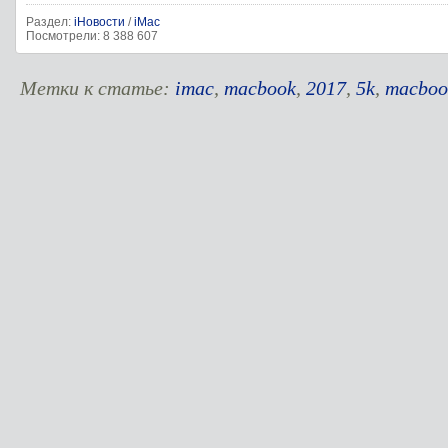
Раздел:
iНовости
/
iMac
Посмотрели: 8 388 607
Метки к статье:
imac
,
macbook
,
2017
,
5k
,
macboo