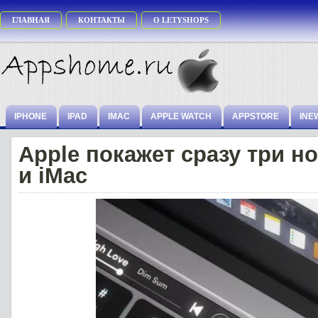
ГЛАВНАЯ
КОНТАКТЫ
О LETYSHOPS
IPHONE
IPAD
IMAC
APPLE WATCH
APPSTORE
INE
Apple покажет сразу три 
и iMac