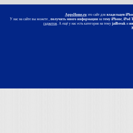
AppsHome.ru
это сайт для
владельцев iPho
У нас на сайте вы можете ,
получить много информации
на
тему iPhone
,
iPod 
гаджетов
. А ещё у нас есть категория на тему
jailbreak
и
ин