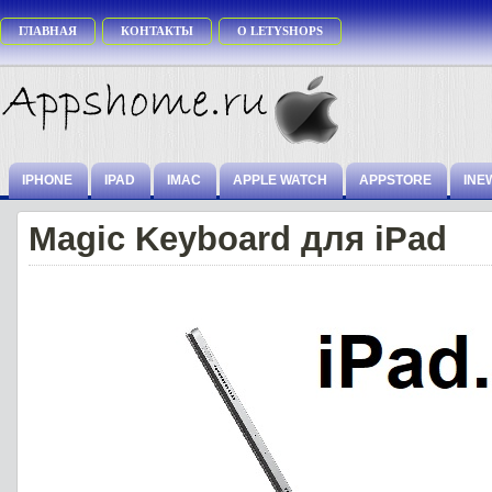
ГЛАВНАЯ
КОНТАКТЫ
О LETYSHOPS
IPHONE
IPAD
IMAC
APPLE WATCH
APPSTORE
INE
Magic Keyboard для iPad