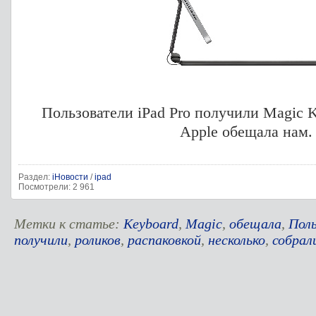
Пользователи iPad Pro получили Magic 
Apple обещала нам
Раздел:
iНовости
/
ipad
Посмотрели: 2 961
Метки к статье:
Keyboard
,
Magic
,
обещала
,
Пол
получили
,
роликов
,
распаковкой
,
несколько
,
собрал