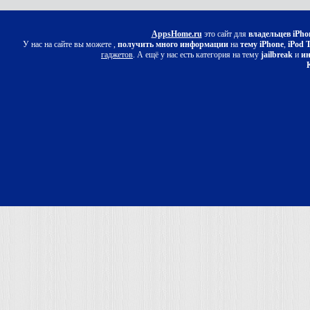
AppsHome.ru
это сайт для
владельцев iPho
У нас на сайте вы можете ,
получить много информации
на
тему iPhone
,
iPod 
гаджетов
. А ещё у нас есть категория на тему
jailbreak
и
ин